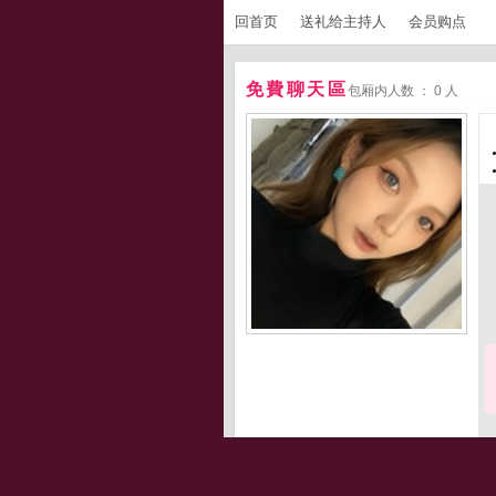
回首页
送礼给主持人
会员购点
免費聊天區
包厢内人数 ： 0 人