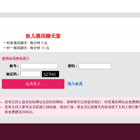
您即将进入 [
狄儿视讯聊天室
]
一对多视讯聊天 : 每分钟
8
点
一对一视讯聊天 : 每分钟
35
点
使用会员身份进入
帐号 :
密码 :
验证码 :
加入会员
若有主持人提供别站网址拉您到别网站，请将聊天记录提供我们，经查属实网站会免费赠送
若有主持人要求会员直接汇钱给她，请勿汇钱，请会员记录聊天内容或留下主持人银行帐
将免费赠送2000点。