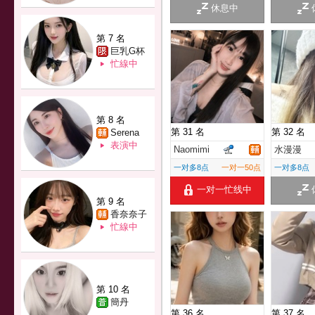
休息中
第 7 名
巨乳G杯
忙線中
第 8 名
第 31 名
第 32 名
Serena
表演中
Naomimi
水漫漫
一对多8点
一对一50点
一对多8点
一对一忙线中
第 9 名
香奈奈子
忙線中
第 10 名
簡丹
第 36 名
第 37 名