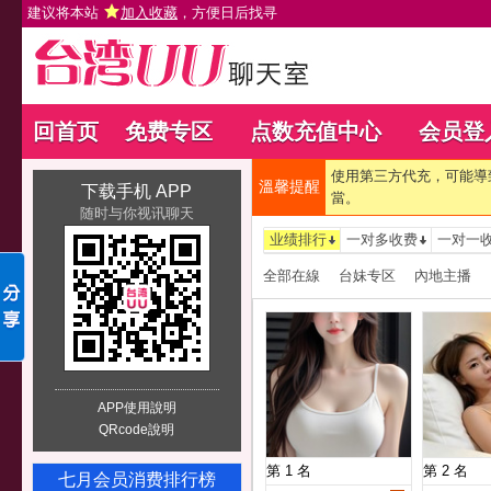
建议将本站
加入收藏
，方便日后找寻
回首页
免费专区
点数充值中心
会员登
使用第三方代充，可能導
溫馨提醒
下载手机 APP
當。
随时与你视讯聊天
业绩排行
一对多收费
一对一
全部在線
台妹专区
內地主播
APP使用說明
QRcode說明
第 1 名
第 2 名
七月会员消费排行榜