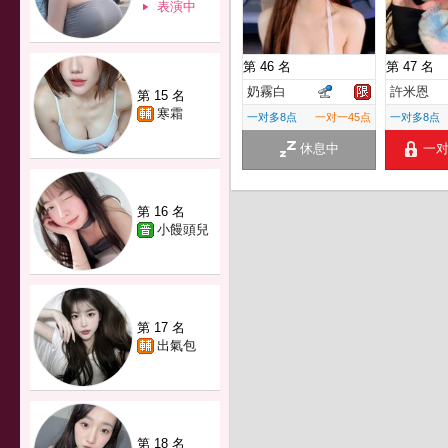
表演中
第 46 名
第 47 名
奶霧白
許米恩
第 15 名
寒霜
一对多8点
一对一45点
一对多8点
休息中
一
第 16 名
小饅頭兒
第 17 名
出氣包
第 18 名