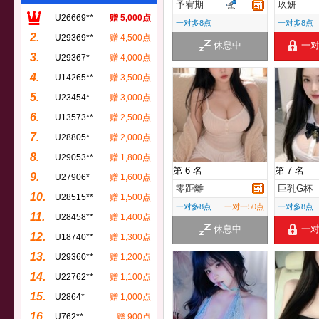
予宥期
玖妍
U26669**
赠 5,000点
一对多8点
一对多8点
2.
U29369**
赠 4,500点
休息中
一
3.
U29367*
赠 4,000点
4.
U14265**
赠 3,500点
5.
U23454*
赠 3,000点
6.
U13573**
赠 2,500点
7.
U28805*
赠 2,000点
8.
U29053**
赠 1,800点
第 6 名
第 7 名
9.
U27906*
赠 1,600点
零距離
巨乳G杯
10.
U28515**
赠 1,500点
一对多8点
一对一50点
一对多8点
11.
U28458**
赠 1,400点
休息中
一
12.
U18740**
赠 1,300点
13.
U29360**
赠 1,200点
14.
U22762**
赠 1,100点
15.
U2864*
赠 1,000点
16.
U762**
赠 900点