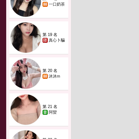
一口奶茶
第 19 名
真心卜騙
第 20 名
沐沐m
第 21 名
阿蠻