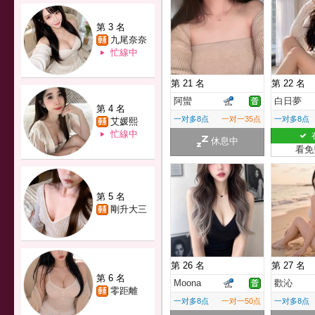
第 3 名
九尾奈奈
忙線中
第 21 名
第 22 名
阿蠻
白日夢
第 4 名
一对多8点
一对一35点
一对多8点
艾媛熙
忙線中
休息中
看免
第 5 名
剛升大三
第 26 名
第 27 名
第 6 名
Moona
歡沁
零距離
一对多8点
一对一50点
一对多8点