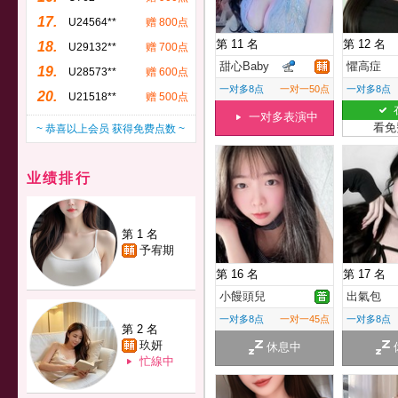
17.
U24564**
赠 800点
第 11 名
第 12 名
18.
U29132**
赠 700点
甜心Baby
懼高症
19.
U28573**
赠 600点
一对多8点
一对一50点
一对多8点
20.
U21518**
赠 500点
一对多表演中
看免
~ 恭喜以上会员 获得免费点数 ~
业绩排行
第 1 名
予宥期
第 16 名
第 17 名
小饅頭兒
出氣包
一对多8点
一对一45点
一对多8点
第 2 名
玖妍
休息中
忙線中