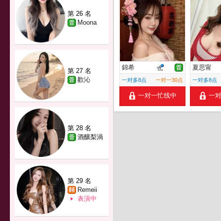
第 26 名
Moona
錦希
夏思甯
第 27 名
歡沁
一对多8点
一对一30点
一对多8点
一对一忙线中
一
第 28 名
酒釀梨渦
第 29 名
Remeii
表演中