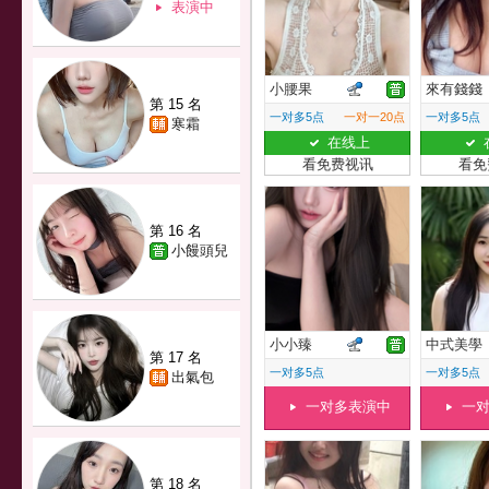
表演中
小腰果
來有錢錢
第 15 名
一对多5点
一对一20点
一对多5点
寒霜
在线上
看免费视讯
看免
第 16 名
小饅頭兒
小小臻
中式美學
第 17 名
一对多5点
一对多5点
出氣包
一对多表演中
一
第 18 名