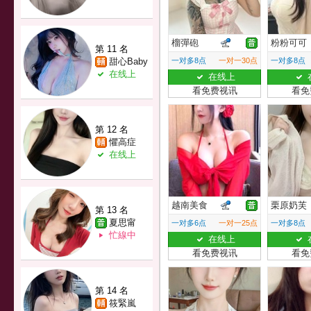
榴彈砲
粉粉可可
第 11 名
甜心Baby
一对多8点
一对一30点
一对多8点
在线上
在线上
看免费视讯
看免
第 12 名
懼高症
在线上
越南美食
栗原奶芙
第 13 名
夏思甯
一对多6点
一对一25点
一对多8点
忙線中
在线上
看免费视讯
看免
第 14 名
筱緊嵐