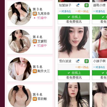
短髮妹子
越戰小煙
第 3 名
一对多8点
一对一30点
一对多5点
九尾奈奈
在线上
忙線中
看免费视讯
看免
第 4 名
艾媛熙
忙線中
雪白波波
小姨子啊
第 5 名
一对一25点
一对多6点
剛升大三
在线上
看免费视讯
看免
第 6 名
零距離