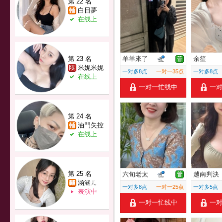
第 22 名
白日夢
在线上
第 23 名
羊羊來了
余笙
米妮米妮
一对多8点
一对一35点
一对多8点
在线上
一对一忙线中
一
第 24 名
油門失控
在线上
第 25 名
六旬老太
越南判決
涵涵ㄦ
一对多8点
一对一25点
一对多5点
表演中
一对一忙线中
一