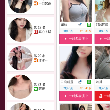
一口奶茶
媚如
耶以阿歐
第 19 名
一对多8点
一对一35点
一对多8点
真心卜騙
一对多表演中
一
第 20 名
沐沐m
口袋精靈
若川
第 21 名
一对多8点
一对一40点
一对多6点
阿蠻
一对多表演中
一