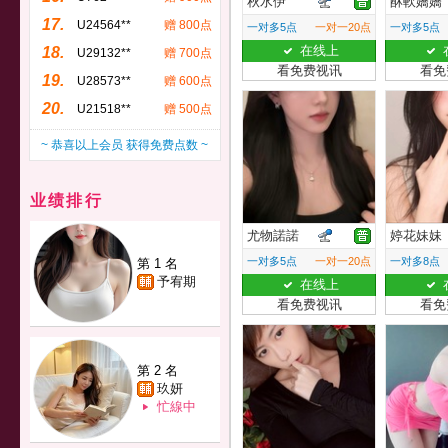
秋水伊
酥軟嬌嬌
17.
U24564**
赠 800点
一对多5点
一对一20点
一对多5点
在线上
18.
U29132**
赠 700点
看免费视讯
看免
19.
U28573**
赠 600点
20.
U21518**
赠 500点
~ 恭喜以上会员 获得免费点数 ~
业绩排行
尤物諾諾
婷花妹妹
一对多5点
一对一20点
一对多8点
第 1 名
予宥期
在线上
看免费视讯
看免
第 2 名
玖妍
忙線中