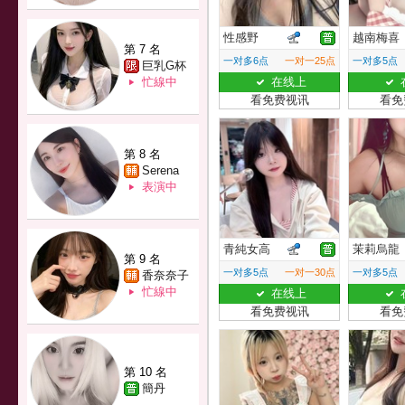
性感野
越南梅喜
第 7 名
一对多6点
一对一25点
一对多5点
巨乳G杯
忙線中
在线上
看免费视讯
看免
第 8 名
Serena
表演中
青純女高
茉莉烏龍
第 9 名
一对多5点
一对一30点
一对多5点
香奈奈子
忙線中
在线上
看免费视讯
看免
第 10 名
簡丹