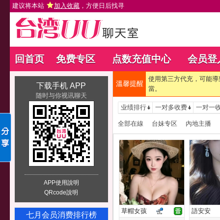
建议将本站
加入收藏
，方便日后找寻
回首页
免费专区
点数充值中心
会员登
使用第三方代充，可能導
溫馨提醒
下载手机 APP
當。
随时与你视讯聊天
业绩排行
一对多收费
一对一
全部在線
台妹专区
內地主播
APP使用說明
QRcode說明
草帽女孩
語安安
七月会员消费排行榜